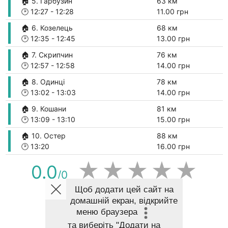
🏠 5. Гарбузин
63 км
🕑
12:27
-
12:28
11.00 грн
🏠 6. Козелець
68 км
🕑
12:35
-
12:45
13.00 грн
🏠 7. Скрипчин
76 км
🕑
12:57
-
12:58
14.00 грн
🏠 8. Одинці
78 км
🕑
13:02
-
13:03
14.00 грн
🏠 9. Кошани
81 км
🕑
13:09
-
13:10
15.00 грн
🏠 10. Остер
88 км
🕑
13:20
16.00 грн
★
★
★
★
★
0.0
/0
Щоб додати цей сайт на
домашній екран, відкрийте
ПОКАЗАТИ МАРШРУТ НА КАРТІ
меню браузера
та виберіть
"Додати на