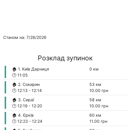
Станом на: 7/28/2026
Розклад зупинок
🏠 1. Київ Дарниця
0 км
🕑
11:05
🏠 2. Сокирин
53 км
🕑
12:13
-
12:14
10.00 грн
🏠 3. Сираї
58 км
🕑
12:19
-
12:20
10.00 грн
🏠 4. Єрків
60 км
🕑
12:23
-
12:24
11.00 грн