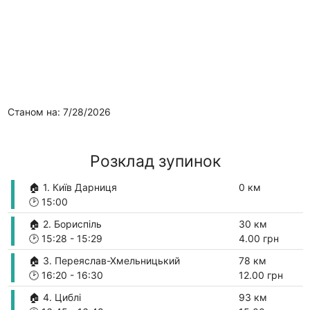
Станом на: 7/28/2026
Розклад зупинок
🏠 1. Київ Дарниця
0 км
🕑
15:00
🏠 2. Бориспіль
30 км
🕑
15:28
-
15:29
4.00 грн
🏠 3. Переяслав-Хмельницький
78 км
🕑
16:20
-
16:30
12.00 грн
🏠 4. Циблі
93 км