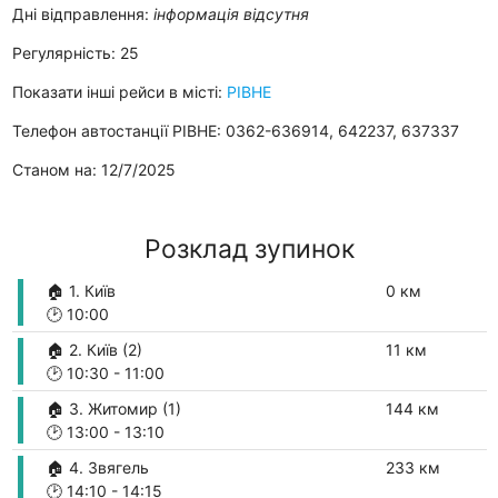
Дні відправлення:
інформація відсутня
Регулярність: 25
Показати інші рейси в місті:
РІВНЕ
Телефон автостанції РІВНЕ: 0362-636914, 642237, 637337
Станом на: 12/7/2025
Розклад зупинок
🏠 1. Київ
0 км
🕑
10:00
🏠 2. Київ (2)
11 км
🕑
10:30
-
11:00
🏠 3. Житомир (1)
144 км
🕑
13:00
-
13:10
🏠 4. Звягель
233 км
🕑
14:10
-
14:15