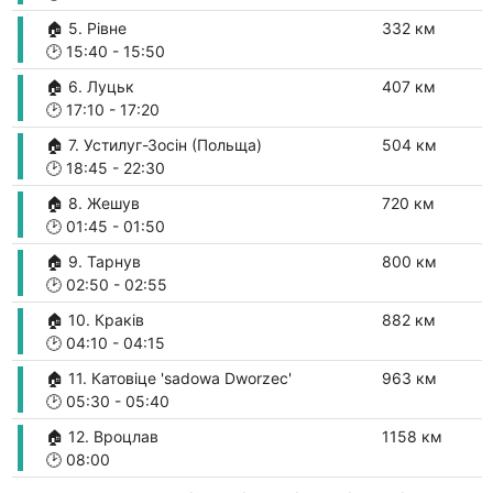
🏠 5. Рівне
332 км
🕑
15:40
-
15:50
🏠 6. Луцьк
407 км
🕑
17:10
-
17:20
🏠 7. Устилуг-Зосін (Польща)
504 км
🕑
18:45
-
22:30
🏠 8. Жешув
720 км
🕑
01:45
-
01:50
🏠 9. Тарнув
800 км
🕑
02:50
-
02:55
🏠 10. Краків
882 км
🕑
04:10
-
04:15
🏠 11. Катовіце 'sаdowа Dworzec'
963 км
🕑
05:30
-
05:40
🏠 12. Вроцлав
1158 км
🕑
08:00