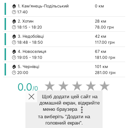
🏠 1. Кам'янець-Подільський
0 км
🕑
17:40
🏠 2. Хотин
28 км
🕑
18:15
-
18:20
78.00 грн
🏠 3. Недобоївці
42 км
🕑
18:48
-
18:50
117.00 грн
🏠 4. Новоселиця
67 км
🕑
19:05
-
19:10
181.00 грн
🏠 5. Чернівці
101 км
🕑
20:00
281.00 грн
★
★
★
★
★
0.0
/0
Щоб додати цей сайт на
домашній екран, відкрийте
ПОКАЗАТИ МАРШРУТ НА КАРТІ
меню браузера
та виберіть
"Додати на
головний екран"
.