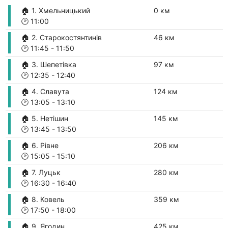
🏠 1. Хмельницький
0 км
🕑
11:00
🏠 2. Старокостянтинів
46 км
🕑
11:45
-
11:50
🏠 3. Шепетівка
97 км
🕑
12:35
-
12:40
🏠 4. Славута
124 км
🕑
13:05
-
13:10
🏠 5. Нетішин
145 км
🕑
13:45
-
13:50
🏠 6. Рівне
206 км
🕑
15:05
-
15:10
🏠 7. Луцьк
280 км
🕑
16:30
-
16:40
🏠 8. Ковель
359 км
🕑
17:50
-
18:00
🏠 9. Ягодин
425 км