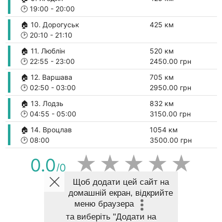
🕑
19:00
-
20:00
🏠 10. Дорогуськ
425 км
🕑
20:10
-
21:10
🏠 11. Люблін
520 км
🕑
22:55
-
23:00
2450.00 грн
🏠 12. Варшава
705 км
🕑
02:50
-
03:00
2950.00 грн
🏠 13. Лодзь
832 км
🕑
04:55
-
05:00
3150.00 грн
🏠 14. Вроцлав
1054 км
🕑
08:00
3500.00 грн
★
★
★
★
★
0.0
/0
Щоб додати цей сайт на
домашній екран, відкрийте
ПОКАЗАТИ МАРШРУТ НА КАРТІ
меню браузера
та виберіть
"Додати на