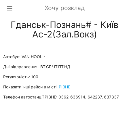
Хочу розклад
☰
Гданськ-Познань# - Київ
Ас-2(Зал.Вокз)
Автобус: VAN HOOL -
Дні відправлення:
ВТ
СР
ЧТ
ПТ
НД
Регулярність: 100
Показати інші рейси в місті:
РІВНЕ
Телефон автостанції РІВНЕ: 0362-636914, 642237, 637337