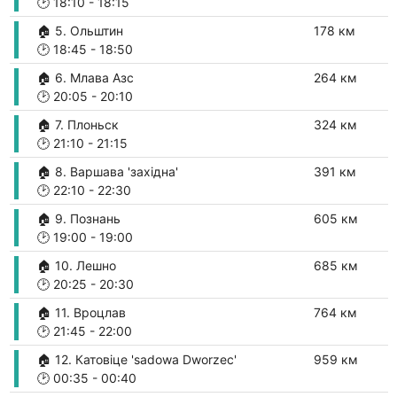
🕑
18:10
-
18:15
🏠 5. Ольштин
178 км
🕑
18:45
-
18:50
🏠 6. Млава Азс
264 км
🕑
20:05
-
20:10
🏠 7. Плоньск
324 км
🕑
21:10
-
21:15
🏠 8. Варшава 'західна'
391 км
🕑
22:10
-
22:30
🏠 9. Познань
605 км
🕑
19:00
-
19:00
🏠 10. Лешно
685 км
🕑
20:25
-
20:30
🏠 11. Вроцлав
764 км
🕑
21:45
-
22:00
🏠 12. Катовіце 'sаdowа Dworzec'
959 км
🕑
00:35
-
00:40