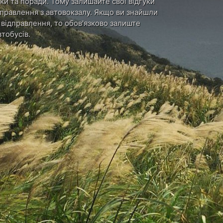
ки та поради. Тому залишайте свої відгуки
ідправлення з автовокзалу. Якщо ви знайшли
и відправлення, то обов'язково залиште
тобусів.