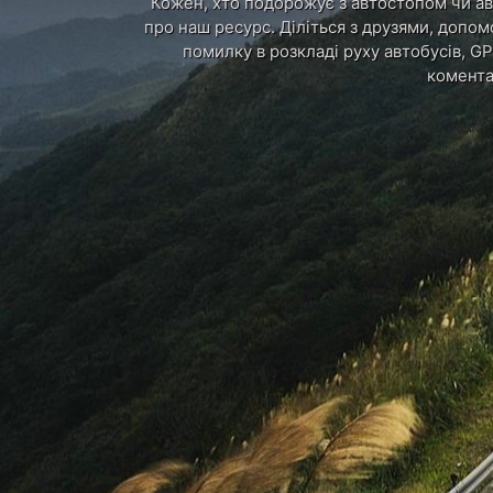
Кожен, хто подорожує з автостопом чи авт
про наш ресурс. Діліться з друзями, допом
помилку в розкладі руху автобусів, GP
комента