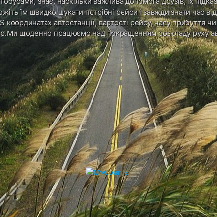
обусами, знає, наскільки важлива допомога друзів, їх підказ
ожіть їм швидко шукати потрібні рейси і завжди знати час в
S координатах автостанції, вартості рейсу, часу прибуття ч
р.Ми щоденно працюємо над покращенням розкладу руху ав