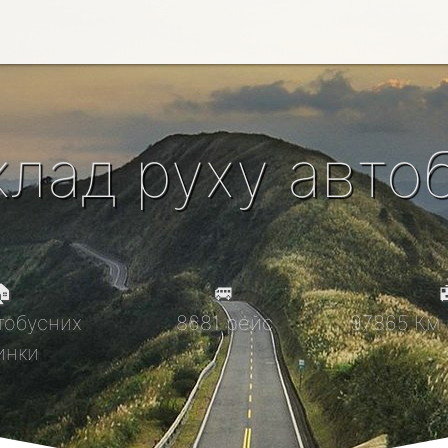
клад руху автоб

🚐

тобусних
8681 рейс
97865 Км 
инки