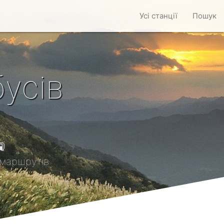
Усі станції
Пошук
усів

маршрутів