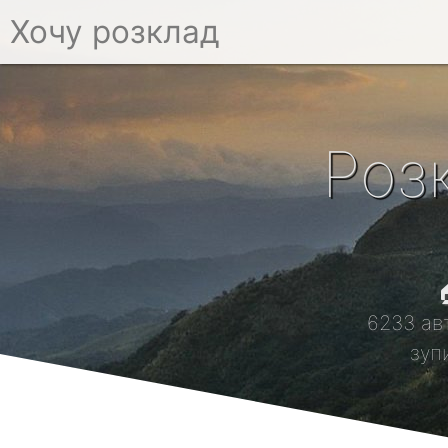
Хочу розклад
Роз

6233 ав
зуп