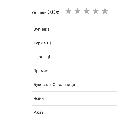
★
★
★
★
★
0.0
Оцінка:
/0
Зупинка
Харків (1)
Чернівці
Яремче
Буковель С.поляниця
Ясіня
Рахів