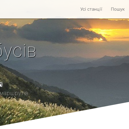
Усі станції
Пошук
усів

маршрутів