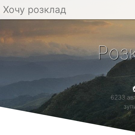
Хочу розклад
Роз

6233 ав
зуп