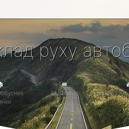
клад руху автоб

🚐

тобусних
8681 рейс
97865 Км 
инки