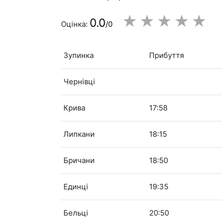
★
★
★
★
★
0.0
Оцінка:
/0
Зупинка
Прибуття
Чернівці
Крива
17:58
Липкани
18:15
Бричани
18:50
Единці
19:35
Бельці
20:50