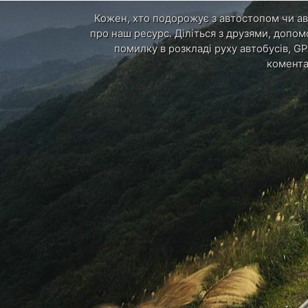
Кожен, хто подорожує з автостопом чи авт
про наш ресурс. Діліться з друзями, допом
помилку в розкладі руху автобусів, GP
комента