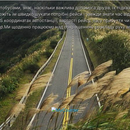
обусами, знає, наскільки важлива допомога друзів, їх підказ
ожіть їм швидко шукати потрібні рейси і завжди знати час в
S координатах автостанції, вартості рейсу, часу прибуття ч
р.Ми щоденно працюємо над покращенням розкладу руху ав