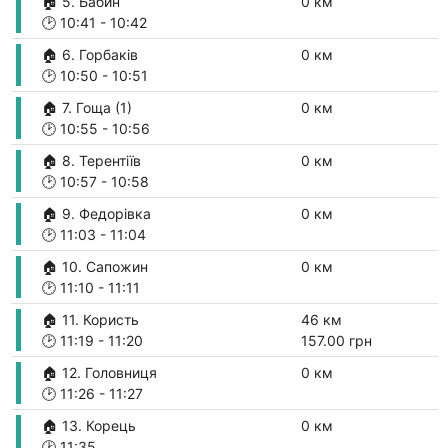
🏠 5. Бабин
0 км
🕑
10:41
-
10:42
🏠 6. Горбаків
0 км
🕑
10:50
-
10:51
🏠 7. Гоща (1)
0 км
🕑
10:55
-
10:56
🏠 8. Терентіїв
0 км
🕑
10:57
-
10:58
🏠 9. Федорівка
0 км
🕑
11:03
-
11:04
🏠 10. Сапожин
0 км
🕑
11:10
-
11:11
🏠 11. Користь
46 км
🕑
11:19
-
11:20
157.00 грн
🏠 12. Головниця
0 км
🕑
11:26
-
11:27
🏠 13. Корець
0 км
🕑
11:35