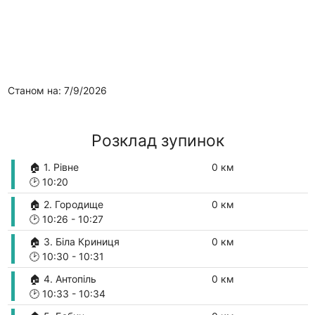
Станом на: 7/9/2026
Розклад зупинок
🏠 1. Рівне
0 км
🕑
10:20
🏠 2. Городище
0 км
🕑
10:26
-
10:27
🏠 3. Біла Криниця
0 км
🕑
10:30
-
10:31
🏠 4. Антопіль
0 км
🕑
10:33
-
10:34