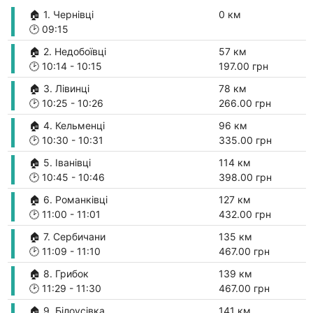
🏠 1. Чернівці
0 км
🕑
09:15
🏠 2. Недобоївці
57 км
🕑
10:14
-
10:15
197.00 грн
🏠 3. Лівинці
78 км
🕑
10:25
-
10:26
266.00 грн
🏠 4. Кельменці
96 км
🕑
10:30
-
10:31
335.00 грн
🏠 5. Іванівці
114 км
🕑
10:45
-
10:46
398.00 грн
🏠 6. Романківці
127 км
🕑
11:00
-
11:01
432.00 грн
🏠 7. Сербичани
135 км
🕑
11:09
-
11:10
467.00 грн
🏠 8. Грибок
139 км
🕑
11:29
-
11:30
467.00 грн
🏠 9. Білоусівка
141 км