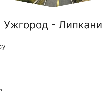
Ужгород - Липкани
су
27