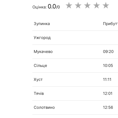
★
★
★
★
★
0.0
Оцінка:
/0
Зупинка
Прибут
Ужгород
Мукачево
09:20
Сільце
10:05
Хуст
11:11
Тячів
12:01
Солотвино
12:56