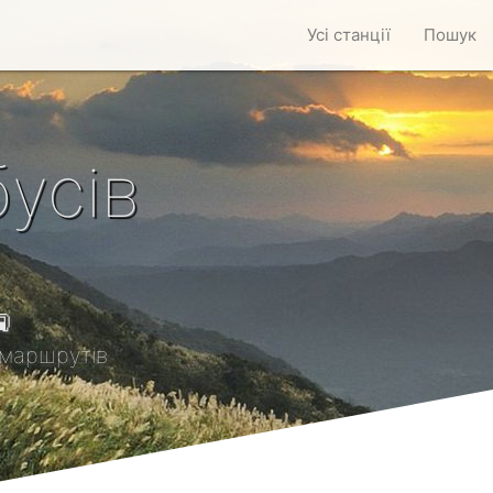
Усі станції
Пошук
усів

маршрутів