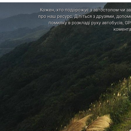
Кожен, хто подорожує з автостопом чи авт
про наш ресурс. Діліться з друзями, допом
помилку в розкладі руху автобусів, GP
комента