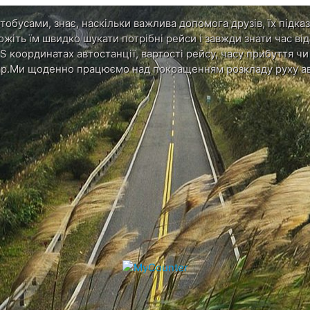
обусами, знає, наскільки важлива допомога друзів, їх підказ
ожіть їм швидко шукати потрібні рейси і завжди знати час в
S координатах автостанції, вартості рейсу, часу прибуття ч
р.Ми щоденно працюємо над покращенням розкладу руху ав