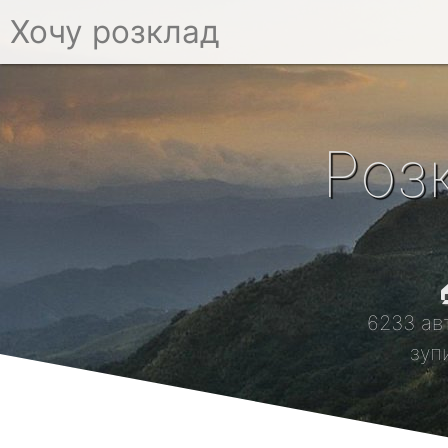
Хочу розклад
Роз

6233 ав
зуп