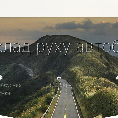
клад руху автоб

🚐

тобусних
8681 рейс
97865 Км 
инки