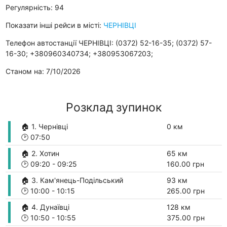
Регулярність: 94
Показати інші рейси в місті:
ЧЕРНІВЦІ
Телефон автостанції ЧЕРНІВЦІ: (0372) 52-16-35; (0372) 57-
16-30; +380960340734; +380953067203;
Станом на: 7/10/2026
Розклад зупинок
🏠 1. Чернівці
0 км
🕑
07:50
🏠 2. Хотин
65 км
🕑
09:20
-
09:25
160.00 грн
🏠 3. Кам'янець-Подільський
93 км
🕑
10:00
-
10:15
265.00 грн
🏠 4. Дунаївці
128 км
🕑
10:50
-
10:55
375.00 грн