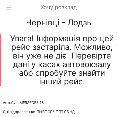
Хочу розклад
☰
Чернівці - Лодзь
Увага! Інформація про цей
рейс застаріла. Можливо,
він уже не діє. Перевірте
дані у касах автовокзалу
або спробуйте знайти
інший рейс.
Автобус: MERSEDES 18
Дні відправлення:
ПН
ВТ
СР
ЧТ
ПТ
СБ
НД