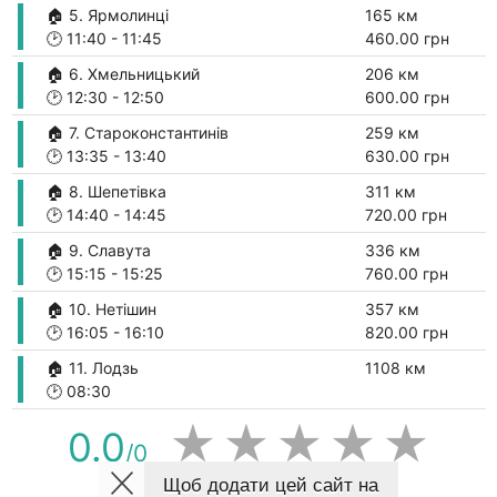
🏠 5. Ярмолинці
165 км
🕑
11:40
-
11:45
460.00 грн
🏠 6. Хмельницький
206 км
🕑
12:30
-
12:50
600.00 грн
🏠 7. Староконстантинів
259 км
🕑
13:35
-
13:40
630.00 грн
🏠 8. Шепетівка
311 км
🕑
14:40
-
14:45
720.00 грн
🏠 9. Славута
336 км
🕑
15:15
-
15:25
760.00 грн
🏠 10. Нетішин
357 км
🕑
16:05
-
16:10
820.00 грн
🏠 11. Лодзь
1108 км
🕑
08:30
★
★
★
★
★
0.0
/0
Щоб додати цей сайт на