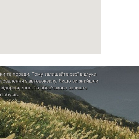
ки та поради. Тому залишайте свої відгуки
ідправлення з автовокзалу. Якщо ви знайшли
и відправлення, то обов'язково залиште
тобусів.