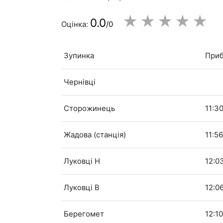
★
★
★
★
★
0.0
Оцінка:
/0
Зупинка
Приб
Чернівці
Сторожинець
11:3
Жадова (станція)
11:5
Луковці Н
12:0
Луковці В
12:0
Берегомет
12:1