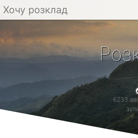
Хочу розклад
Роз

6233 ав
зуп