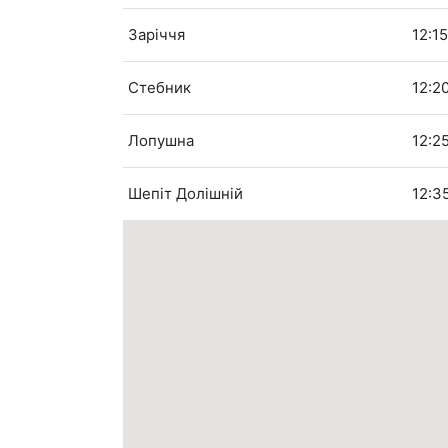
Заріччя
12:1
Стебник
12:2
Лопушна
12:2
Шепіт Долішній
12:3