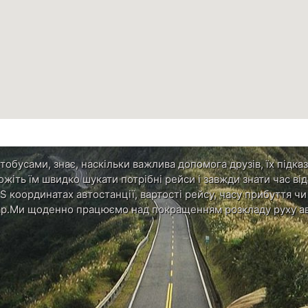
обусами, знає, наскільки важлива допомога друзів, їх підказ
ожіть їм швидко шукати потрібні рейси і завжди знати час в
S координатах автостанції, вартості рейсу, часу прибуття ч
р.Ми щоденно працюємо над покращенням розкладу руху ав