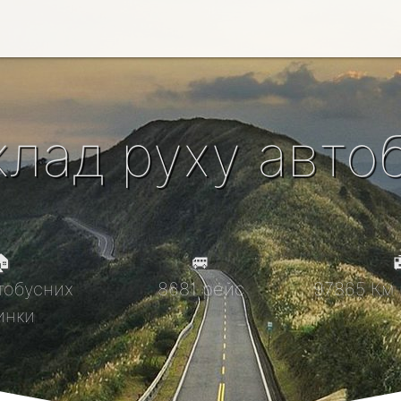
клад руху автоб

🚐

тобусних
8681 рейс
97865 Км 
инки