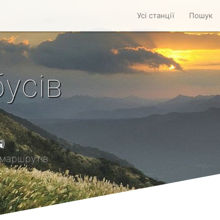
Усі станції
Пошук
усів

маршрутів