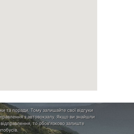
ки та поради. Тому залишайте свої відгуки
ідправлення з автовокзалу. Якщо ви знайшли
и відправлення, то обов'язково залиште
тобусів.