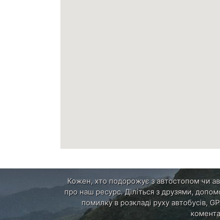
Кожен, хто подорожує з автостопом чи авт
про наш ресурс. Діліться з друзями, допом
помилку в розкладі руху автобусів, GP
комента