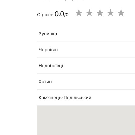
★
★
★
★
★
0.0
Оцінка:
/0
Зупинка
Чернівці
Недобоївці
Хотин
Кам'янець-Подільський