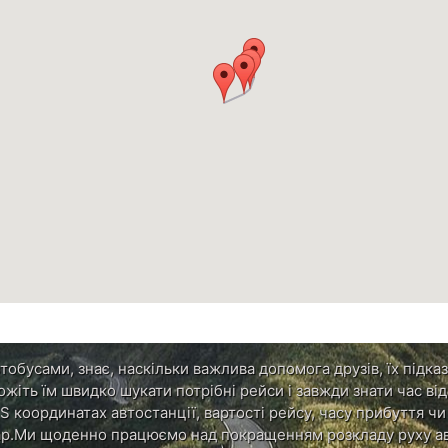
обусами, знає, наскільки важлива допомога друзів, їх підказ
ожіть їм швидко шукати потрібні рейси і завжди знати час в
S координатах автостанції, вартості рейсу, часу прибуття ч
р.Ми щоденно працюємо над покращенням розкладу руху ав