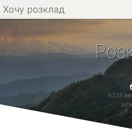
Хочу розклад
Роз

6233 ав
зуп