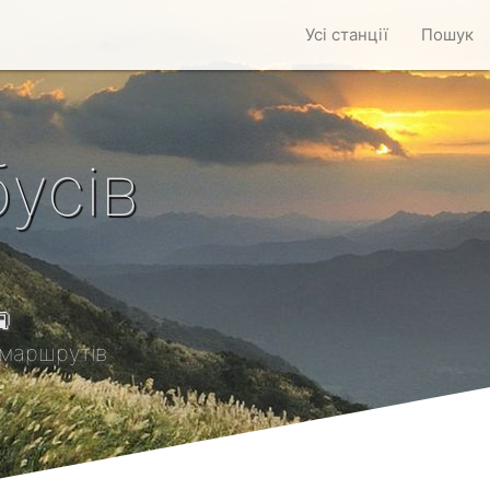
Усі станції
Пошук
усів

маршрутів