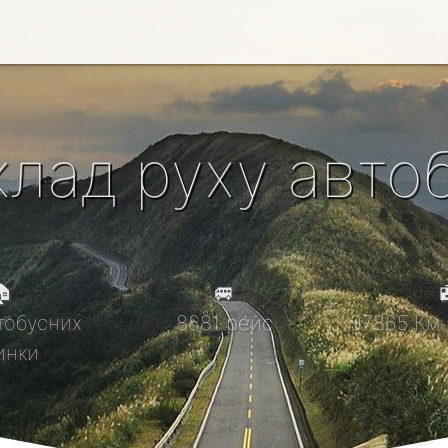
клад руху автоб

🚐

тобусних
8681 рейс
97865 Км 
инки