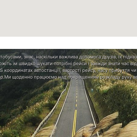
обусами, знає, наскільки важлива допомога друзів, їх підказ
ожіть їм швидко шукати потрібні рейси і завжди знати час в
S координатах автостанції, вартості рейсу, часу прибуття ч
р.Ми щоденно працюємо над покращенням розкладу руху ав