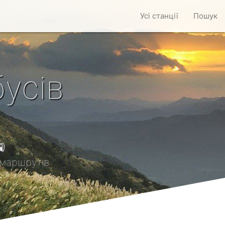
Усі станції
Пошук
усів

маршрутів