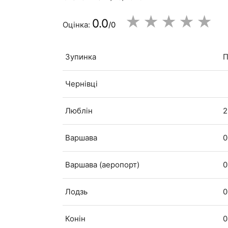
★
★
★
★
★
0.0
Оцінка:
/0
Зупинка
П
Чернівці
Люблін
2
Варшава
0
Варшава (аеропорт)
0
Лодзь
0
Конін
0