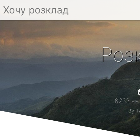
Хочу розклад
Роз

6233 ав
зуп