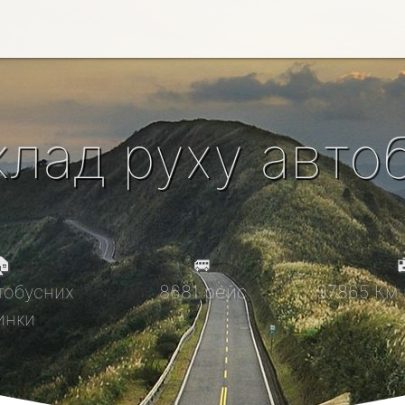
клад руху автоб

🚐

тобусних
8681 рейс
97865 Км 
инки