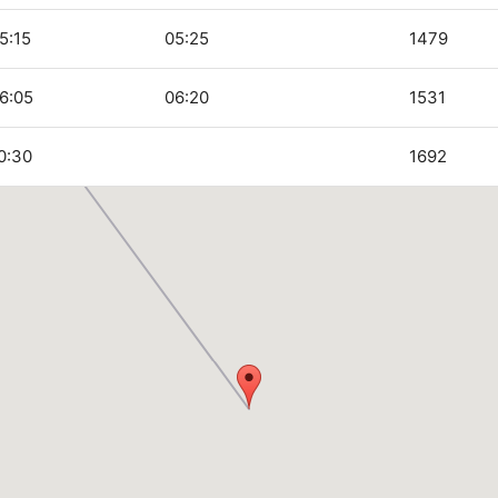
5:15
05:25
1479
6:05
06:20
1531
0:30
1692