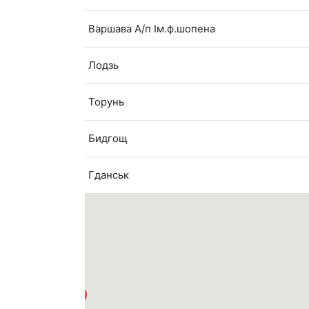
Варшава А/п Ім.ф.шопена
Лодзь
Торунь
Бидгощ
Гданськ