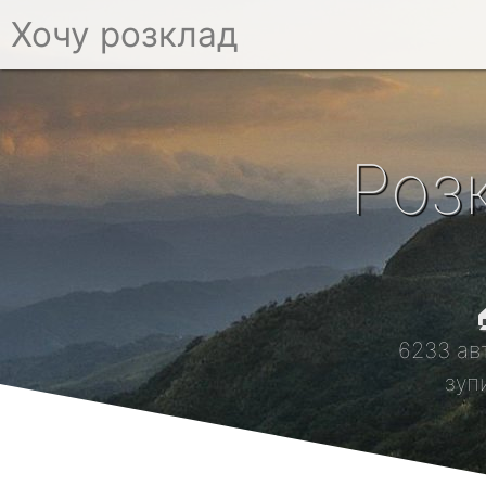
Хочу розклад
Роз

6233 ав
зуп