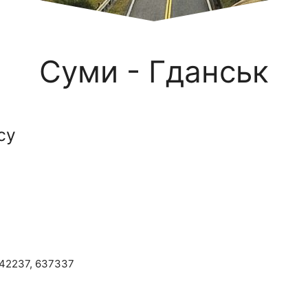
Суми - Гданськ
су
642237, 637337