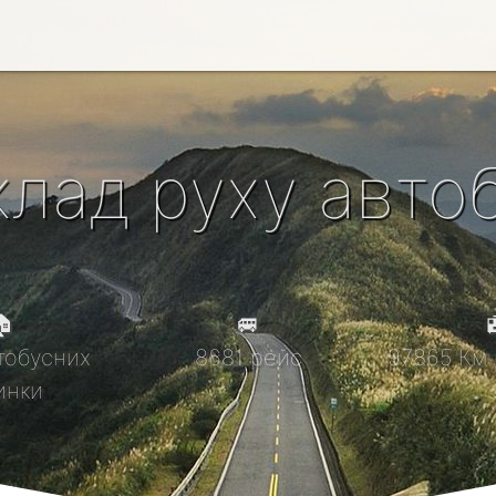
клад руху автоб

🚐

тобусних
8681 рейс
97865 Км 
инки