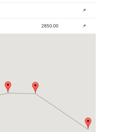
📌
2850.00
📌