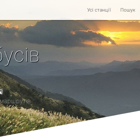
Усі станції
Пошук
усів

маршрутів