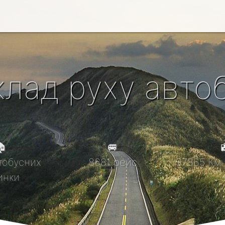
клад руху автоб

🚐

тобусних
8681 рейс
97865 Км 
инки