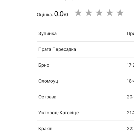
★
★
★
★
★
0.0
Оцінка:
/0
Зупинка
Пр
Прага Пересадка
Брно
17:
Оломоуц
18:
Острава
20
Ужгород-Катовіце
21:
Краків
22