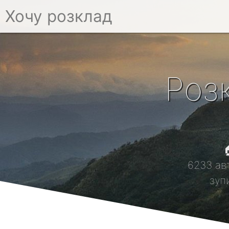
Хочу розклад
Роз

6233 ав
зуп