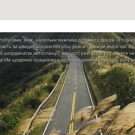
обусами, знає, наскільки важлива допомога друзів, їх підказ
ожіть їм швидко шукати потрібні рейси і завжди знати час в
S координатах автостанції, вартості рейсу, часу прибуття ч
р.Ми щоденно працюємо над покращенням розкладу руху ав