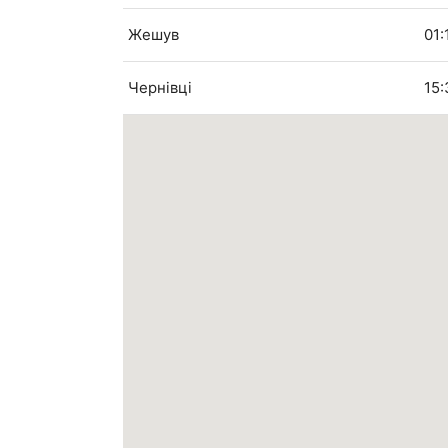
Жешув
01:
Чернівці
15: