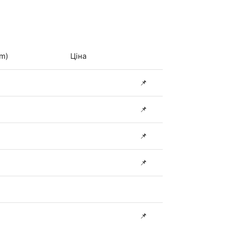
Km)
Ціна
📌
📌
📌
📌
📌