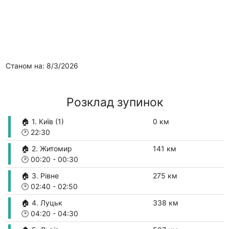
Станом на: 8/3/2026
Розклад зупинок
🏠 1. Київ (1)
0 км
🕑
22:30
🏠 2. Житомир
141 км
🕑
00:20
-
00:30
🏠 3. Рівне
275 км
🕑
02:40
-
02:50
🏠 4. Луцьк
338 км
🕑
04:20
-
04:30