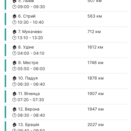
🏠 5. Львів
507 км
🕑
09:00
-
09:30
🏠 6. Стрий
563 км
🕑
10:30
-
10:40
🏠 7. Мукачево
712 км
🕑
13:10
-
13:20
🏠 8. Удіне
1612 км
🕑
04:00
-
04:10
🏠 9. Местре
1746 км
🕑
05:50
-
06:00
🏠 10. Падуя
1876 км
🕑
06:30
-
06:40
🏠 11. Віченца
1907 км
🕑
07:20
-
07:30
🏠 12. Верона
1947 км
🕑
08:30
-
08:40
🏠 13. Брешія
2027 км
🕑
09:40
-
09:50