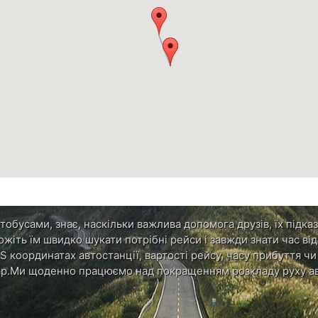
обусами, знає, наскільки важлива допомога друзів, їх підказ
ожіть їм швидко шукати потрібні рейси і завжди знати час в
S координатах автостанції, вартості рейсу, часу прибуття ч
р.Ми щоденно працюємо над покращенням розкладу руху ав