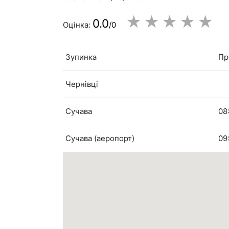
★
★
★
★
★
0.0
Оцінка:
/0
Зупинка
Пр
Чернівці
Сучава
08
Сучава (аеропорт)
09