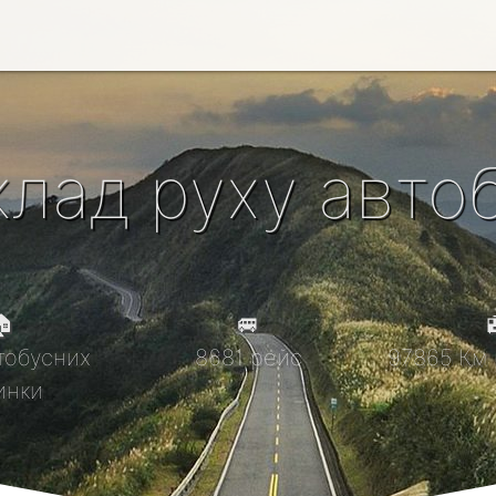
клад руху автоб

🚐

тобусних
8681 рейс
97865 Км 
инки