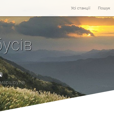
Усі станції
Пошук
усів

маршрутів