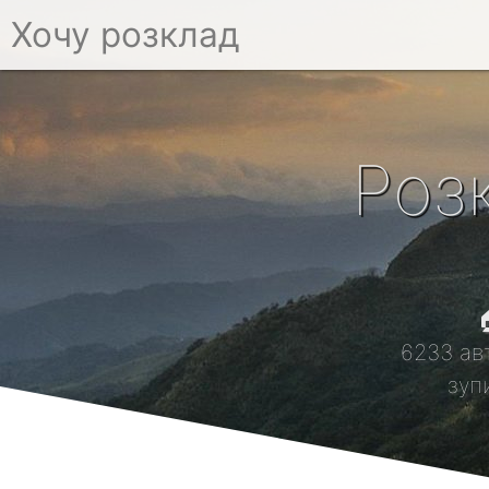
Хочу розклад
Роз

6233 ав
зуп