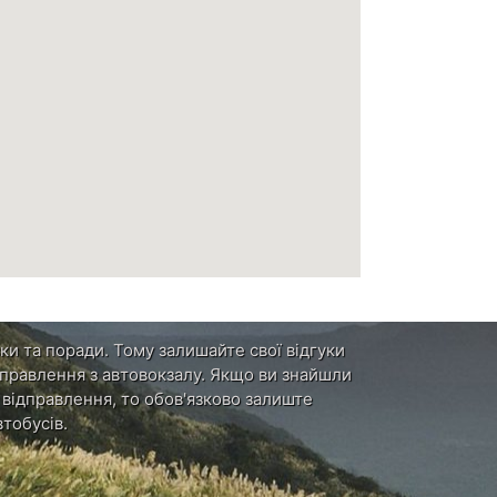
ки та поради. Тому залишайте свої відгуки
ідправлення з автовокзалу. Якщо ви знайшли
и відправлення, то обов'язково залиште
тобусів.