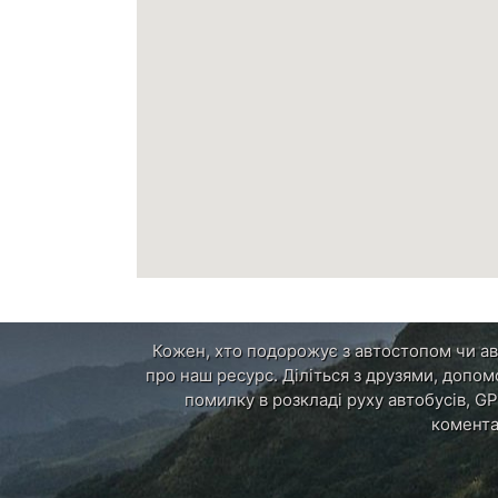
Кожен, хто подорожує з автостопом чи авт
про наш ресурс. Діліться з друзями, допом
помилку в розкладі руху автобусів, GP
комента