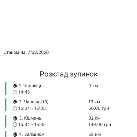
Станом на: 7/28/2026
Розклад зупинок
🏠 1. Чернівці
0 км
🕑
14:45
🏠 2. Чернівці (3)
13 км
🕑
15:04
-
15:05
66.00 грн
🏠 3. Кіцмань
32 км
🕑
15:34
-
15:35
149.00 грн
🏠 4. Заліщики
58 км