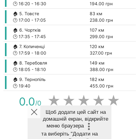
🕑
16:20
-
16:30
194.00 грн
🏠 5. Товсте
83 км
🕑
17:00
-
17:05
238.00 грн
🏠 6. Чортків
107 км
🕑
17:35
-
17:45
299.00 грн
🏠 7. Копиченці
120 км
🕑
17:59
-
18:00
327.00 грн
🏠 8. Теребовля
149 км
🕑
18:05
-
18:10
388.00 грн
🏠 9. Тернопіль
182 км
🕑
19:40
455.00 грн
★
★
★
★
★
0.0
/0
Щоб додати цей сайт на
домашній екран, відкрийте
ПОКАЗАТИ МАРШРУТ НА КАРТІ
меню браузера
та виберіть
"Додати на