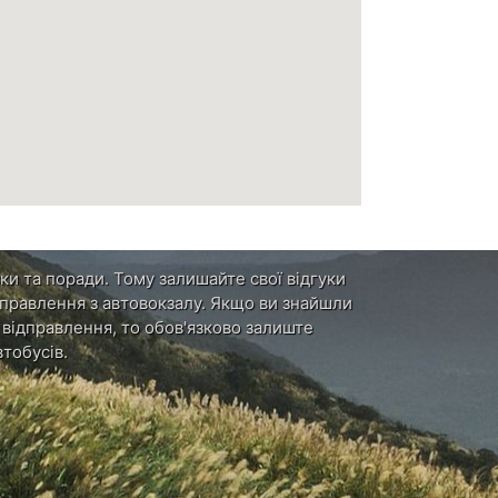
ки та поради. Тому залишайте свої відгуки
ідправлення з автовокзалу. Якщо ви знайшли
и відправлення, то обов'язково залиште
тобусів.