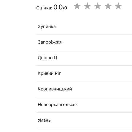
★
★
★
★
★
0.0
Оцінка:
/0
Зупинка
Запоріжжя
Дніпро Ц
Кривий Ріг
Кропивницький
Новоархангельськ
Умань