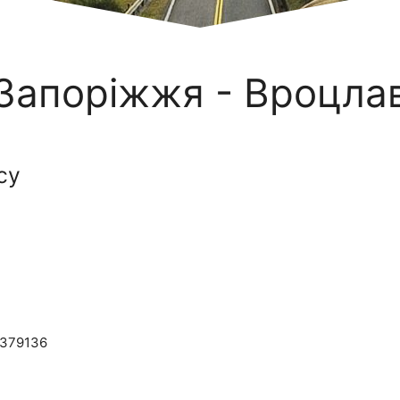
Запоріжжя - Вроцла
су
-379136