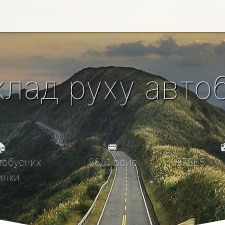
клад руху автоб

🚐

тобусних
8681 рейс
97865 Км 
инки