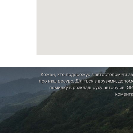
Кожен, хто подорожує з автостопом чи авт
про наш ресурс. Діліться з друзями, допом
помилку в розкладі руху автобусів, GP
комента