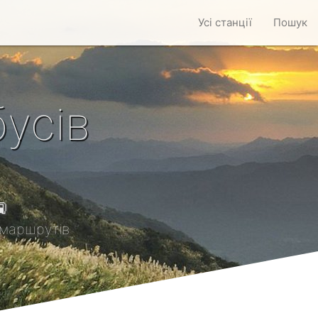
Усі станції
Пошук
усів

маршрутів