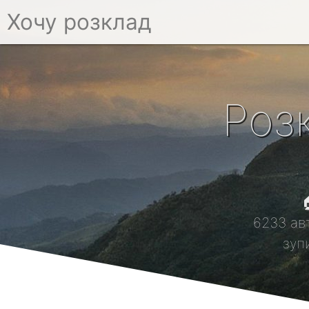
Хочу розклад
Роз

6233 ав
зуп