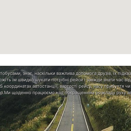
обусами, знає, наскільки важлива допомога друзів, їх підказ
ожіть їм швидко шукати потрібні рейси і завжди знати час в
S координатах автостанції, вартості рейсу, часу прибуття ч
р.Ми щоденно працюємо над покращенням розкладу руху ав