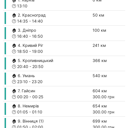
🕑
13:10
🏠 2. Красноград
50 км
🕑
14:35
-
14:40
🏠 3. Дніпро
100 км
🕑
16:40
-
16:50
🏠 4. Кривий Ріг
241 км
🕑
18:50
-
19:00
🏠 5. Кропивницький
366 км
🕑
20:40
-
20:50
🏠 6. Умань
540 км
🕑
23:10
-
23:20
🏠 7. Гайсин
604 км
🕑
00:20
-
00:25
300.00 грн
🏠 8. Немирів
654 км
🕑
01:05
-
01:10
300.00 грн
🏠 9. Вінниця (1)
699 км
🕑
01:50
-
02:00
300.00 грн