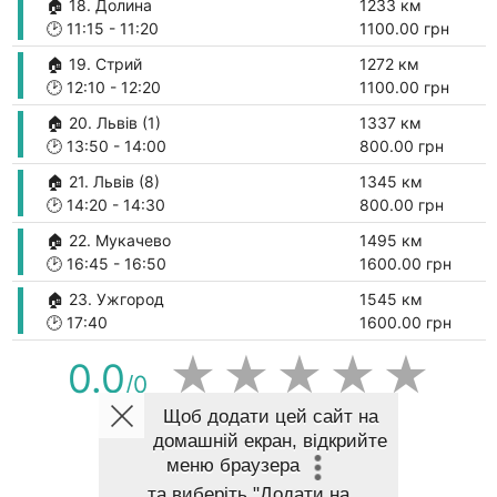
🏠 18. Долина
1233 км
🕑
11:15
-
11:20
1100.00 грн
🏠 19. Стрий
1272 км
🕑
12:10
-
12:20
1100.00 грн
🏠 20. Львів (1)
1337 км
🕑
13:50
-
14:00
800.00 грн
🏠 21. Львів (8)
1345 км
🕑
14:20
-
14:30
800.00 грн
🏠 22. Мукачево
1495 км
🕑
16:45
-
16:50
1600.00 грн
🏠 23. Ужгород
1545 км
🕑
17:40
1600.00 грн
★
★
★
★
★
0.0
/0
Щоб додати цей сайт на
домашній екран, відкрийте
ПОКАЗАТИ МАРШРУТ НА КАРТІ
меню браузера
та виберіть
"Додати на