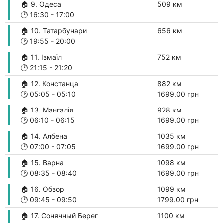
🏠 9. Одеса
509 км
🕑
16:30
-
17:00
🏠 10. Татарбунари
656 км
🕑
19:55
-
20:00
🏠 11. Ізмаїл
752 км
🕑
21:15
-
21:20
🏠 12. Констанца
882 км
🕑
05:05
-
05:10
1699.00 грн
🏠 13. Мангалія
928 км
🕑
06:10
-
06:15
1699.00 грн
🏠 14. Албена
1035 км
🕑
07:00
-
07:05
1699.00 грн
🏠 15. Варна
1098 км
🕑
08:35
-
08:40
1699.00 грн
🏠 16. Обзор
1099 км
🕑
09:45
-
09:50
1799.00 грн
🏠 17. Сонячный Берег
1100 км