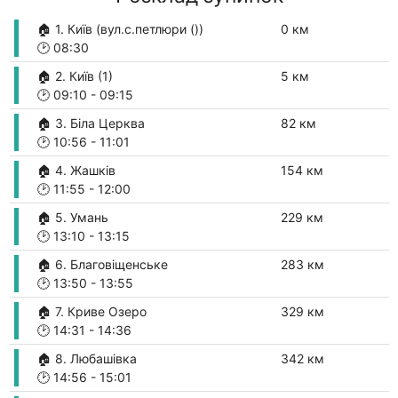
🏠 1. Київ (вул.с.петлюри ())
0 км
🕑
08:30
🏠 2. Київ (1)
5 км
🕑
09:10
-
09:15
🏠 3. Біла Церква
82 км
🕑
10:56
-
11:01
🏠 4. Жашків
154 км
🕑
11:55
-
12:00
🏠 5. Умань
229 км
🕑
13:10
-
13:15
🏠 6. Благовіщенське
283 км
🕑
13:50
-
13:55
🏠 7. Криве Озеро
329 км
🕑
14:31
-
14:36
🏠 8. Любашівка
342 км
🕑
14:56
-
15:01