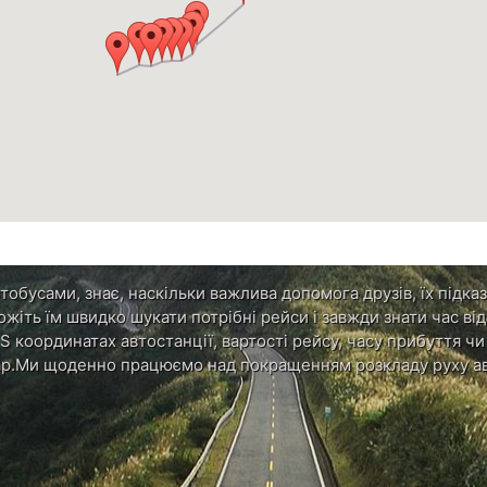
обусами, знає, наскільки важлива допомога друзів, їх підказ
ожіть їм швидко шукати потрібні рейси і завжди знати час в
S координатах автостанції, вартості рейсу, часу прибуття ч
р.Ми щоденно працюємо над покращенням розкладу руху ав