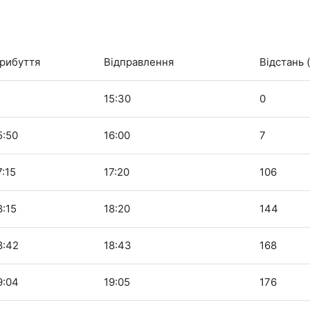
рибуття
Відправлення
Відстань 
15:30
0
5:50
16:00
7
7:15
17:20
106
8:15
18:20
144
8:42
18:43
168
9:04
19:05
176