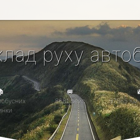
клад руху автоб

🚐

тобусних
8681 рейс
97865 Км 
инки