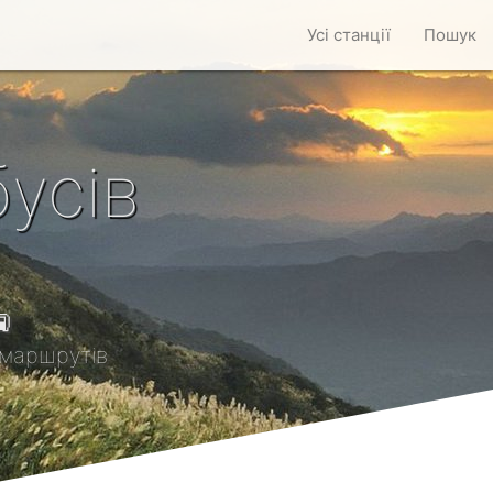
Усі станції
Пошук
усів

маршрутів