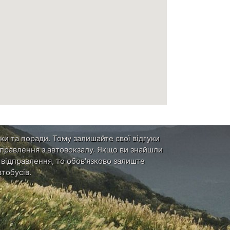
ки та поради. Тому залишайте свої відгуки
ідправлення з автовокзалу. Якщо ви знайшли
и відправлення, то обов'язково залиште
тобусів.