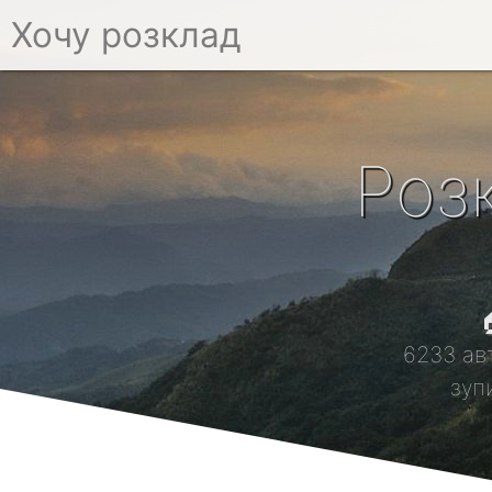
Хочу розклад
Роз

6233 ав
зуп