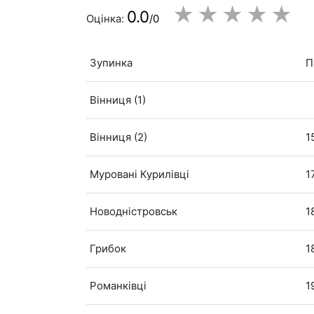
★
★
★
★
★
0.0
Оцінка:
/0
Зупинка
П
Вінниця (1)
Вінниця (2)
1
Муровані Курилівці
1
Новодністровськ
1
Грибок
1
Романківці
1