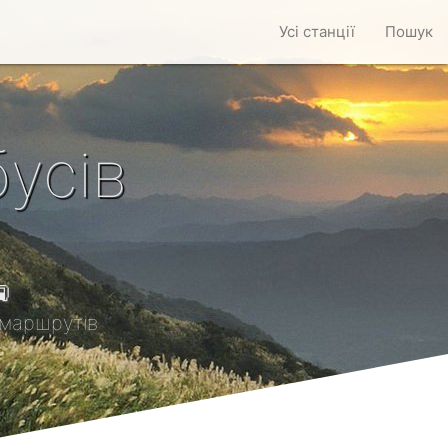
Усі станції
Пошук
усів

маршрутів