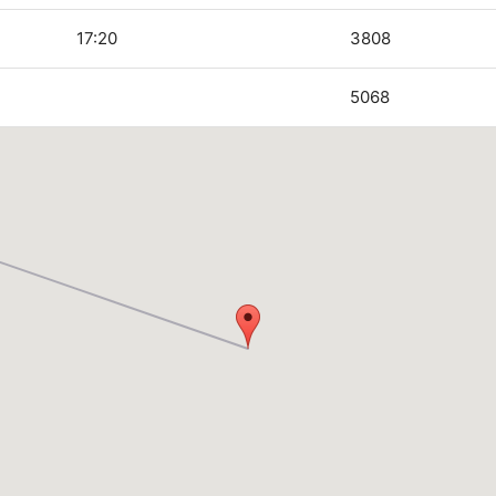
17:20
3808
5068