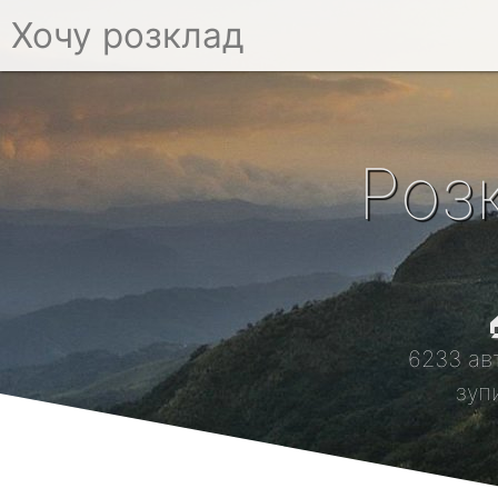
Хочу розклад
Роз

6233 ав
зуп