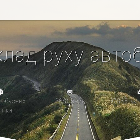
клад руху автоб

🚐

тобусних
8681 рейс
97865 Км 
инки