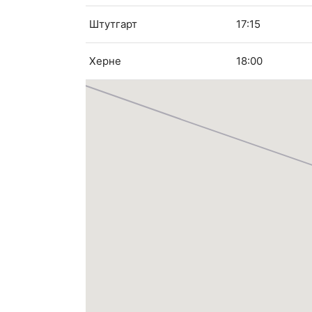
Штутгарт
17:15
Херне
18:00