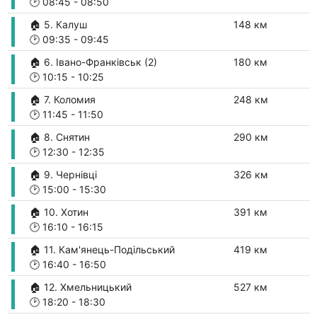
🕑
08:45
-
08:50
🏠 5. Калуш
148 км
🕑
09:35
-
09:45
🏠 6. Івано-Франківськ (2)
180 км
🕑
10:15
-
10:25
🏠 7. Коломия
248 км
🕑
11:45
-
11:50
🏠 8. Снятин
290 км
🕑
12:30
-
12:35
🏠 9. Чернівці
326 км
🕑
15:00
-
15:30
🏠 10. Хотин
391 км
🕑
16:10
-
16:15
🏠 11. Кам'янець-Подільський
419 км
🕑
16:40
-
16:50
🏠 12. Хмельницький
527 км
🕑
18:20
-
18:30