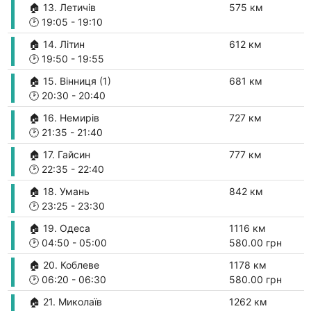
🏠 13. Летичів
575 км
🕑
19:05
-
19:10
🏠 14. Літин
612 км
🕑
19:50
-
19:55
🏠 15. Вінниця (1)
681 км
🕑
20:30
-
20:40
🏠 16. Немирів
727 км
🕑
21:35
-
21:40
🏠 17. Гайсин
777 км
🕑
22:35
-
22:40
🏠 18. Умань
842 км
🕑
23:25
-
23:30
🏠 19. Одеса
1116 км
🕑
04:50
-
05:00
580.00 грн
🏠 20. Коблеве
1178 км
🕑
06:20
-
06:30
580.00 грн
🏠 21. Миколаїв
1262 км