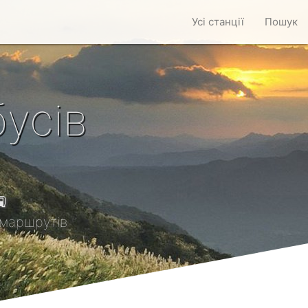
Усі станції
Пошук
усів

маршрутів