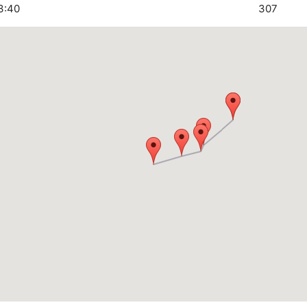
3:40
307