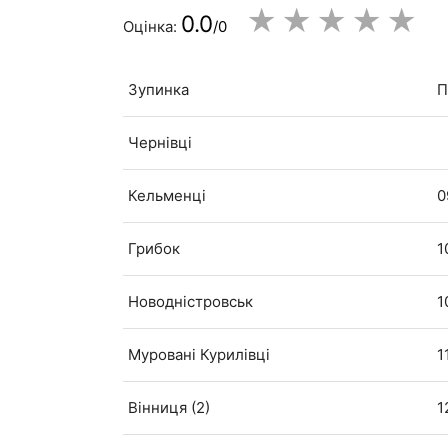
★
★
★
★
★
0.0
Оцінка:
/0
Зупинка
П
Чернівці
Кельменці
0
Грибок
1
Новодністровськ
1
Муровані Курилівці
1
Вінниця (2)
1