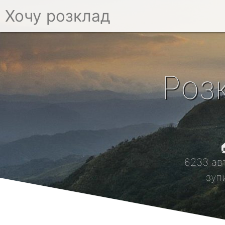
Хочу розклад
Роз

6233 ав
зуп