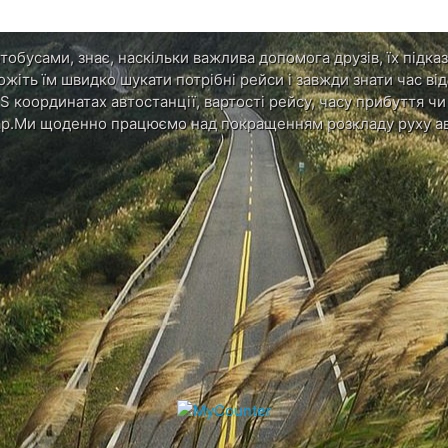
обусами, знає, наскільки важлива допомога друзів, їх підказ
ожіть їм швидко шукати потрібні рейси і завжди знати час в
S координатах автостанції, вартості рейсу, часу прибуття ч
р.Ми щоденно працюємо над покращенням розкладу руху ав