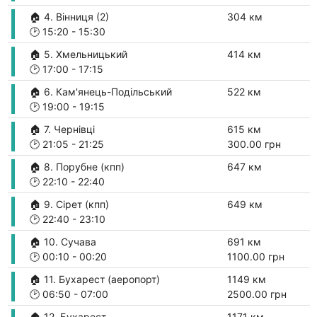
🏠 4. Вінниця (2)
304 км
🕑
15:20
-
15:30
🏠 5. Хмельницький
414 км
🕑
17:00
-
17:15
🏠 6. Кам'янець-Подільський
522 км
🕑
19:00
-
19:15
🏠 7. Чернівці
615 км
🕑
21:05
-
21:25
300.00 грн
🏠 8. Порубне (кпп)
647 км
🕑
22:10
-
22:40
🏠 9. Сірет (кпп)
649 км
🕑
22:40
-
23:10
🏠 10. Сучава
691 км
🕑
00:10
-
00:20
1100.00 грн
🏠 11. Бухарест (аеропорт)
1149 км
🕑
06:50
-
07:00
2500.00 грн
🏠 12. Бухарест
1171 км