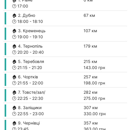
🕑
17:00
🏠 2. Дубно
67 км
🕑
18:00
-
18:10
🏠 3. Кременець
107 км
🕑
19:00
-
19:10
🏠 4. Тернопіль
179 км
🕑
20:20
-
20:40
🏠 5. Теребовля
215 км
🕑
21:15
-
21:20
143.00 грн
🏠 6. Чортків
257 км
🕑
21:55
-
22:00
198.00 грн
🏠 7. Товсте/зал/
282 км
🕑
22:25
-
22:30
275.00 грн
🏠 8. Заліщики
307 км
🕑
22:55
-
23:00
330.00 грн
🏠 9. Чернівці
357 км
🕑
23:45
363.00 грн