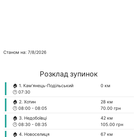
Станом на: 7/8/2026
Розклад зупинок
🏠 1. Кам'янець-Подільський
0 км
🕑
07:30
🏠 2. Хотин
28 км
🕑
08:00
-
08:05
70.00 грн
🏠 3. Недобоївці
42 км
🕑
08:30
-
08:35
105.00 грн
🏠 4. Новоселиця
67 км