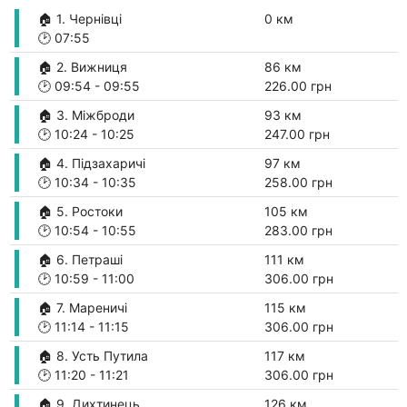
🏠 1. Чернівці
0 км
🕑
07:55
🏠 2. Вижниця
86 км
🕑
09:54
-
09:55
226.00 грн
🏠 3. Міжброди
93 км
🕑
10:24
-
10:25
247.00 грн
🏠 4. Підзахаричі
97 км
🕑
10:34
-
10:35
258.00 грн
🏠 5. Ростоки
105 км
🕑
10:54
-
10:55
283.00 грн
🏠 6. Петраші
111 км
🕑
10:59
-
11:00
306.00 грн
🏠 7. Мареничі
115 км
🕑
11:14
-
11:15
306.00 грн
🏠 8. Усть Путила
117 км
🕑
11:20
-
11:21
306.00 грн
🏠 9. Дихтинець
126 км