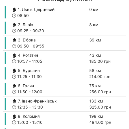
🏠 1. Львів Двірцевий
0 км
🕑
08:50
🏠 2. Львів
8 км
🕑
09:25
-
09:30
🏠 3. Бібрка
39 км
🕑
09:50
-
09:55
🏠 4. Рогатин
43 км
🕑
10:57
-
11:05
185.00 грн
🏠 5. Бурштин
58 км
🕑
11:25
-
11:30
214.00 грн
🏠 6. Галич
75 км
🕑
11:50
-
12:00
256.00 грн
🏠 7. Івано-Франківськ
133 км
🕑
12:35
-
13:30
325.00 грн
🏠 8. Коломия
198 км
🕑
15:00
-
15:10
494.00 грн