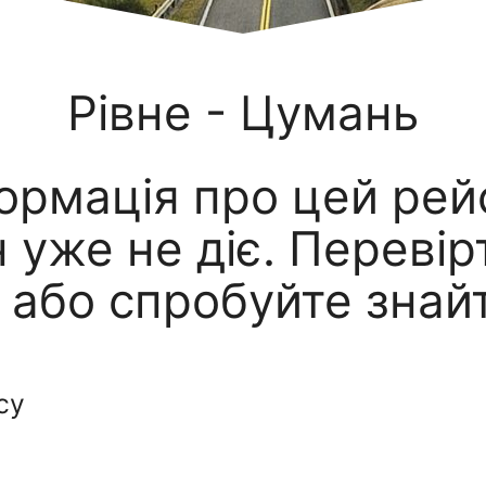
Рівне - Цумань
формація про цей рей
 уже не діє. Перевірт
 або спробуйте знайт
су