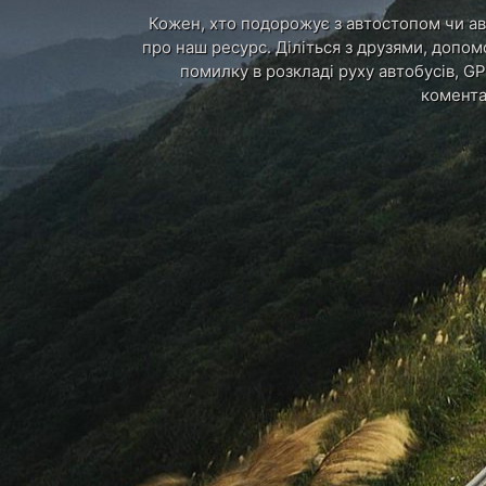
Кожен, хто подорожує з автостопом чи авт
про наш ресурс. Діліться з друзями, допом
помилку в розкладі руху автобусів, GP
комента