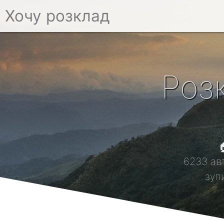
Хочу розклад
Роз

6233 ав
зуп