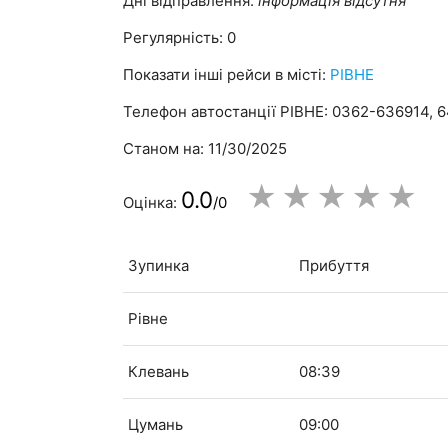
Дні відправлення:
інформація відсутня
Регулярність: 0
Показати інші рейси в місті:
РІВНЕ
Телефон автостанції РІВНЕ: 0362-636914, 
Станом на: 11/30/2025
★
★
★
★
★
0.0
Оцінка:
/0
Зупинка
Прибуття
Рівне
Клевань
08:39
Цумань
09:00