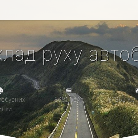
клад руху автоб

🚐

тобусних
8681 рейс
97865 Км 
инки