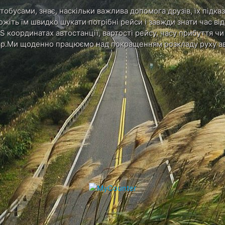
обусами, знає, наскільки важлива допомога друзів, їх підказ
ожіть їм швидко шукати потрібні рейси і завжди знати час в
S координатах автостанції, вартості рейсу, часу прибуття ч
р.Ми щоденно працюємо над покращенням розкладу руху ав