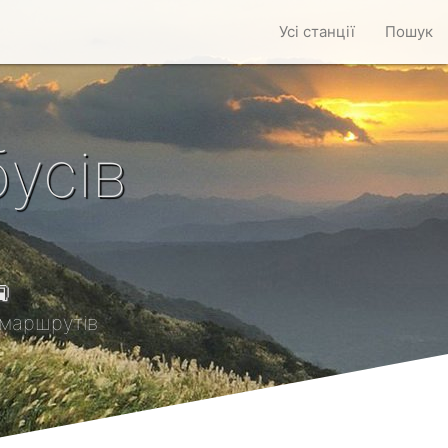
Усі станції
Пошук
усів

маршрутів