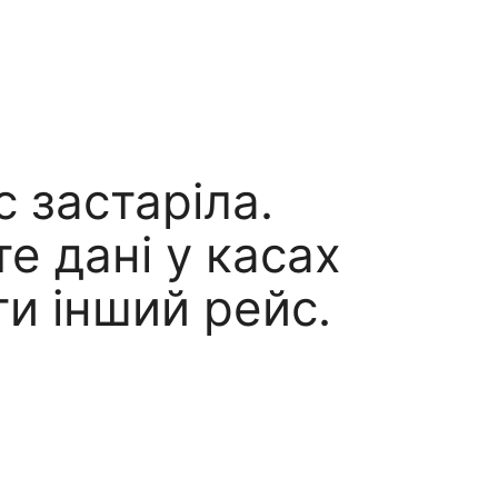
с застаріла.
е дані у касах
и інший рейс.