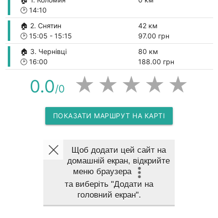
🕑
14:10
🏠 2. Снятин
42 км
🕑
15:05
-
15:15
97.00 грн
🏠 3. Чернівці
80 км
🕑
16:00
188.00 грн
★
★
★
★
★
0.0
/0
ПОКАЗАТИ МАРШРУТ НА КАРТІ
Щоб додати цей сайт на
домашній екран, відкрийте
меню браузера
та виберіть
"Додати на
головний екран"
.