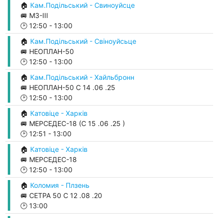
🏠
Кам.Подільський - Свиноуйсце
🚐 М3-ІІІ
🕑
12:50
-
13:00
🏠
Кам.Подільський - Свіноуйсьце
🚐 НЕОПЛАН-50
🕑
12:50
-
13:00
🏠
Кам.Подільський - Хайльбронн
🚐 НЕОПЛАН-50 С 14 .06 .25
🕑
12:50
-
13:00
🏠
Катовіце - Харків
🚐 МЕРСЕДЕС-18 (С 15 .06 .25 )
🕑
12:51
-
13:00
🏠
Катовіце - Харків
🚐 МЕРСЕДЕС-18
🕑
12:50
-
13:00
🏠
Коломия - Плзень
🚐 СЕТРА 50 С 12 .08 .20
🕑
13:00