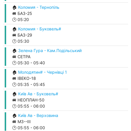
🏠
Коломия - Тернопіль
🚐 БАЗ-25
🕑
05:20
🏠
Коломия - Буковель#
🚐 БАЗ-29
🕑
05:30
🏠
Зелена Гура - Кам.Подільський
🚐 СЕТРА
🕑
05:30
-
05:40
🏠
Молодятин# - Чернівці 1
🚐 ІВЕКО-18
🕑
05:35
-
05:45
🏠
Київ Ав - Буковель#
🚐 НЕОПЛАН-50
🕑
05:55
-
06:00
🏠
Київ Ав - Верховина
🚐 М3--ІІІ
🕑
05:55
-
06:00