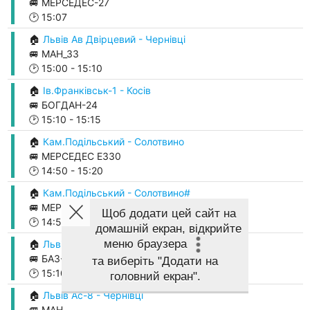
🚐 МЕРСЕДЕС-27
🕑
15:07
🏠
Львів Ав Двірцевий - Чернівці
🚐 МАН_33
🕑
15:00
-
15:10
🏠
Ів.Франківськ-1 - Косів
🚐 БОГДАН-24
🕑
15:10
-
15:15
🏠
Кам.Подільський - Солотвино
🚐 МЕРСЕДЕС Е330
🕑
14:50
-
15:20
🏠
Кам.Подільський - Солотвино#
🚐 МЕРСЕДЕС Е330
Щоб додати цей сайт на
🕑
14:50
-
15:20
домашній екран, відкрийте
меню браузера
🏠
Львів 8 - Чернівці
🚐 БАЗ-10
та виберіть
"Додати на
🕑
15:10
-
15:20
головний екран"
.
🏠
Львів Ас-8 - Чернівці
🚐 МАН