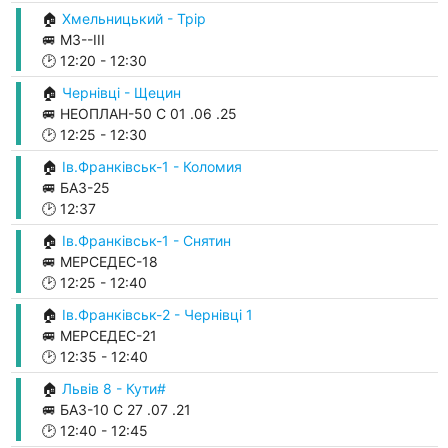
🏠
Хмельницький - Трір
🚐 М3--ІІІ
🕑
12:20
-
12:30
🏠
Чернівці - Щецин
🚐 НЕОПЛАН-50 С 01 .06 .25
🕑
12:25
-
12:30
🏠
Ів.Франківськ-1 - Коломия
🚐 БАЗ-25
🕑
12:37
🏠
Ів.Франківськ-1 - Снятин
🚐 МЕРСЕДЕС-18
🕑
12:25
-
12:40
🏠
Ів.Франківськ-2 - Чернівці 1
🚐 МЕРСЕДЕС-21
🕑
12:35
-
12:40
🏠
Львів 8 - Кути#
🚐 БАЗ-10 С 27 .07 .21
🕑
12:40
-
12:45