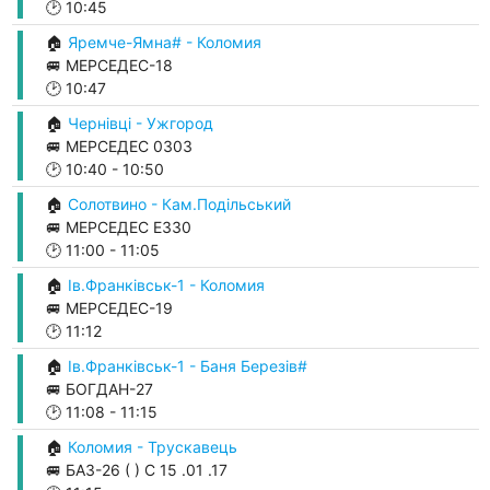
🕑
10:45
🏠
Яремче-Ямна# - Коломия
🚐 МЕРСЕДЕС-18
🕑
10:47
🏠
Чернівці - Ужгород
🚐 МЕРСЕДЕС 0303
🕑
10:40
-
10:50
🏠
Солотвино - Кам.Подільський
🚐 МЕРСЕДЕС Е330
🕑
11:00
-
11:05
🏠
Ів.Франківськ-1 - Коломия
🚐 МЕРСЕДЕС-19
🕑
11:12
🏠
Ів.Франківськ-1 - Баня Березів#
🚐 БОГДАН-27
🕑
11:08
-
11:15
🏠
Коломия - Трускавець
🚐 БАЗ-26 ( ) С 15 .01 .17