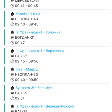
🚐 МЕРСЕДЕС-51
🕑
09:41
-
09:45
🏠
Харків - Утена
🚐 НЕОПЛАН-40
🕑
09:40
-
09:45
🏠
Ів.Франківськ-1 - Коломия
🚐 БОГДАН-21
🕑
09:47
🏠
Ів.Франківськ-1 - Верховина
🚐 БАЗ-25
🕑
09:45
-
09:50
🏠
Київ - Мадрід
🚐 НЕОПЛАН-50
🕑
09:40
-
09:50
🏠
Буковель# - Коломия
🚐 БАЗ-29
🕑
09:51
🏠
Ів.Франківськ-1 - Великий Рожен#
🚐 БАЗ-25