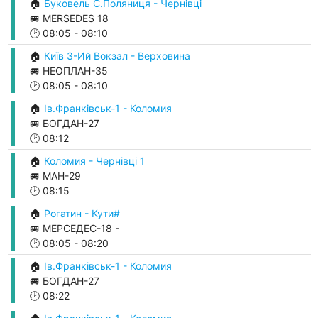
🏠
Буковель С.Поляниця - Чернівці
🚐 MERSEDES 18
🕑
08:05
-
08:10
🏠
Київ З-Ий Вокзал - Верховина
🚐 НЕОПЛАН-35
🕑
08:05
-
08:10
🏠
Ів.Франківськ-1 - Коломия
🚐 БОГДАН-27
🕑
08:12
🏠
Коломия - Чернівці 1
🚐 МАН-29
🕑
08:15
🏠
Рогатин - Кути#
🚐 МЕРСЕДЕС-18 -
🕑
08:05
-
08:20
🏠
Ів.Франківськ-1 - Коломия
🚐 БОГДАН-27
🕑
08:22