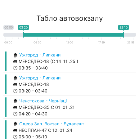
Табло автовокзалу
00:00
03:20
22:10
00:00
06:00
12:00
17:59
23:59
🏠
Ужгород - Липкани
🚐 МЕРСЕДЕС-18 (С 14 .11 .25 )
🕑
03:35
-
03:40
🏠
Ужгород - Липкани
🚐 МЕРСЕДЕС-18
🕑
03:20
-
03:40
🏠
Ченстохова - Чернівці
🚐 МЕРСЕДЕС-35 С 01 .01 .21
🕑
04:20
-
04:30
🏠
Одеса Зал. Вокзал - Будапешт
🚐 НЕОПЛАН-47 С 12 .01 .24
🕑
05:00
-
05:10