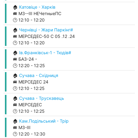
🏠
Катовіце - Харків
🚐 М3--ІІІ НЕЧетныеПС
🕑
12:10
-
12:20
🏠
Чернівці - Жари Паркінг#
🚐 МЕРСЕДЕС-50 С 05 .12 .24
🕑
12:10
-
12:20
🏠
Ів.Франківськ-1 - Тюдів#
🚐 БАЗ-24 -
🕑
12:20
-
12:25
🏠
Сучава - Східниця
🚐 МЕРСЕДЕС 24
🕑
12:10
-
12:25
🏠
Сучава - Трускавець
🚐 МЕРСЕДЕС
🕑
12:10
-
12:25
🏠
Кам.Подільський - Трір
🚐 М3-ІІІ
🕑
12:20
-
12:30