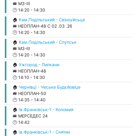
🚐 М3-ІІІ
🕑
14:20
-
14:30
🏠
Кам.Подільський - Свіноуйсьце
🚐 НЕОПЛАН-48 С 02 .03 .26
🕑
14:20
-
14:30
🏠
Кам.Подільський - Слупськ
🚐 М3-ІІІ
🕑
14:20
-
14:30
🏠
Ужгород - Липкани
🚐 НЕОПЛАН-48
🕑
14:10
-
14:30
🏠
Чернівці - Чеське Будєйовіце
🚐 НЕОПЛАН-50
🕑
14:35
-
14:40
🏠
Ів.Франківськ-1 - Коломия
🚐 МЕРСЕДЕС 24
🕑
14:42
🏠
Ів.Франківськ-1 - Снятин