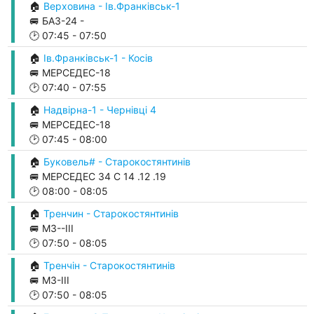
🏠
Верховина - Ів.Франківськ-1
🚐 БАЗ-24 -
🕑
07:45
-
07:50
🏠
Ів.Франківськ-1 - Косів
🚐 МЕРСЕДЕС-18
🕑
07:40
-
07:55
🏠
Надвірна-1 - Чернівці 4
🚐 МЕРСЕДЕС-18
🕑
07:45
-
08:00
🏠
Буковель# - Старокостянтинів
🚐 МЕРСЕДЕС 34 С 14 .12 .19
🕑
08:00
-
08:05
🏠
Тренчин - Старокостянтинів
🚐 М3--ІІІ
🕑
07:50
-
08:05
🏠
Тренчін - Старокостянтинів
🚐 М3-ІІІ
🕑
07:50
-
08:05