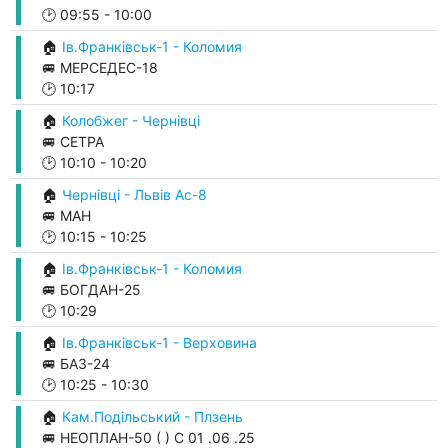
🕑
09:55
-
10:00
🏠
Ів.Франківськ-1 - Коломия
🚐 МЕРСЕДЕС-18
🕑
10:17
🏠
Колобжег - Чернівці
🚐 СЕТРА
🕑
10:10
-
10:20
🏠
Чернівці - Львів Ас-8
🚐 МАН
🕑
10:15
-
10:25
🏠
Ів.Франківськ-1 - Коломия
🚐 БОГДАН-25
🕑
10:29
🏠
Ів.Франківськ-1 - Верховина
🚐 БАЗ-24
🕑
10:25
-
10:30
🏠
Кам.Подільський - Плзень
🚐 НЕОПЛАН-50 ( ) С 01 .06 .25