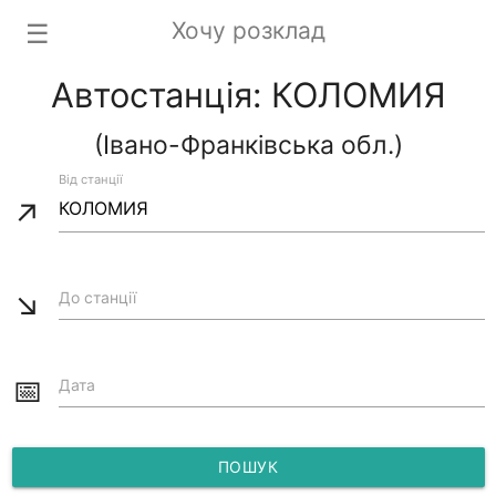
Хочу розклад
☰
Автостанція: КОЛОМИЯ
(Івано-Франківська обл.)
Від станції
↗
↘
До станції
📅
Дата
ПОШУК