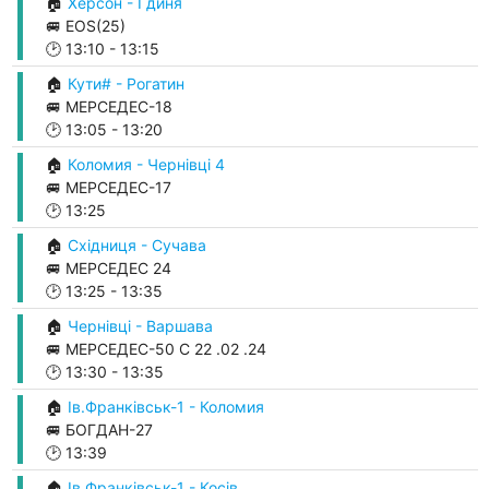
🏠
Херсон - Гдиня
🚐 EOS(25)
🕑
13:10
-
13:15
🏠
Кути# - Рогатин
🚐 МЕРСЕДЕС-18
🕑
13:05
-
13:20
🏠
Коломия - Чернівці 4
🚐 МЕРСЕДЕС-17
🕑
13:25
🏠
Східниця - Сучава
🚐 МЕРСЕДЕС 24
🕑
13:25
-
13:35
🏠
Чернівці - Варшава
🚐 МЕРСЕДЕС-50 С 22 .02 .24
🕑
13:30
-
13:35
🏠
Ів.Франківськ-1 - Коломия
🚐 БОГДАН-27
🕑
13:39
🏠
Ів.Франківськ-1 - Косів