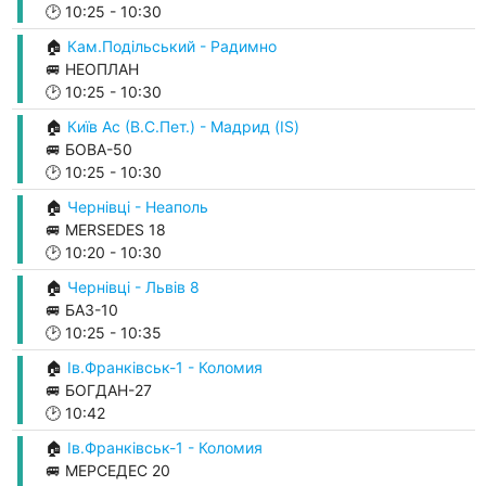
🕑
10:25
-
10:30
🏠
Кам.Подільський - Радимно
🚐 НЕОПЛАН
🕑
10:25
-
10:30
🏠
Київ Ас (В.С.Пет.) - Мадрид (IS)
🚐 БОВА-50
🕑
10:25
-
10:30
🏠
Чернівці - Неаполь
🚐 MERSEDES 18
🕑
10:20
-
10:30
🏠
Чернівці - Львів 8
🚐 БАЗ-10
🕑
10:25
-
10:35
🏠
Ів.Франківськ-1 - Коломия
🚐 БОГДАН-27
🕑
10:42
🏠
Ів.Франківськ-1 - Коломия
🚐 МЕРСЕДЕС 20