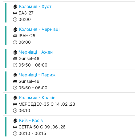
🏠
Коломия - Хуст
🚐 БАЗ-27
🕑
06:00
🏠
Коломия - Чернівці
🚐 ІВАН-25
🕑
06:00
🏠
Чернівці - Ажен
🚐 Gunsel-46
🕑
05:50
-
06:00
🏠
Чернівці - Париж
🚐 Gunsel-46
🕑
05:50
-
06:00
🏠
Коломия - Краків
🚐 МЕРСЕДЕС-35 С 14 .02 .23
🕑
06:10
🏠
Київ - Косів
🚐 СЕТРА 50 С 09 .06 .26
🕑
06:10
-
06:15