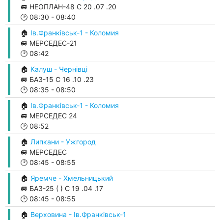
🚐 НЕОПЛАН-48 С 20 .07 .20
🕑
08:30
-
08:40
🏠
Ів.Франківськ-1 - Коломия
🚐 МЕРСЕДЕС-21
🕑
08:42
🏠
Калуш - Чернівці
🚐 БАЗ-15 С 16 .10 .23
🕑
08:35
-
08:50
🏠
Ів.Франківськ-1 - Коломия
🚐 МЕРСЕДЕС 24
🕑
08:52
🏠
Липкани - Ужгород
🚐 МЕРСЕДЕС
🕑
08:45
-
08:55
🏠
Яремче - Хмельницький
🚐 БАЗ-25 ( ) С 19 .04 .17
🕑
08:45
-
08:55
🏠
Верховина - Ів.Франківськ-1