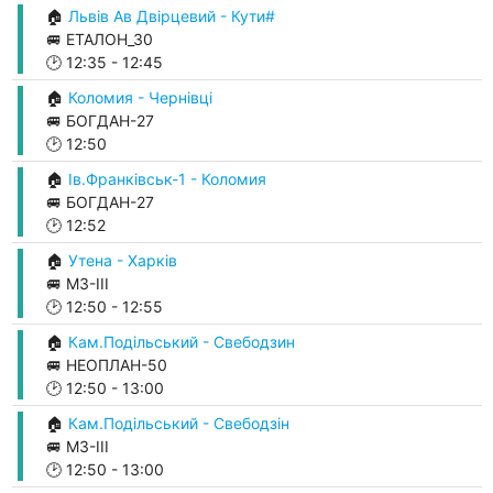
🏠
Львів Ав Двірцевий - Кути#
🚐 ЕТАЛОН_30
🕑
12:35
-
12:45
🏠
Коломия - Чернівці
🚐 БОГДАН-27
🕑
12:50
🏠
Ів.Франківськ-1 - Коломия
🚐 БОГДАН-27
🕑
12:52
🏠
Утена - Харків
🚐 М3-ІІІ
🕑
12:50
-
12:55
🏠
Кам.Подільський - Свебодзин
🚐 НЕОПЛАН-50
🕑
12:50
-
13:00
🏠
Кам.Подільський - Свебодзін
🚐 М3-ІІІ
🕑
12:50
-
13:00