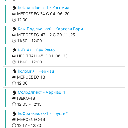
🏠
Ів.Франківськ-1 - Коломия
🚐 МЕРСЕДЕС 24 С 04 .06 .20
🕑
12:00
🏠
Кам.Подільський - Карлови Вари
🚐 МЕРСЕДЕС-47 Ч2 С 30 .11 .25
🕑
11:50
-
12:00
🏠
Київ Ав - Сан Ремо
🚐 НЕОПЛАН-45 С 01 .06 .23
🕑
11:40
-
12:00
🏠
Коломия - Чернівці
🚐 МЕРСЕДЕС-18
🕑
12:00
🏠
Молодятин# - Чернівці 1
🚐 ІВЕКО-18
🕑
12:05
-
12:15
🏠
Ів.Франківськ-1 - Грушів#
🚐 МЕРСЕДЕС-18
🕑
12:17
-
12:20