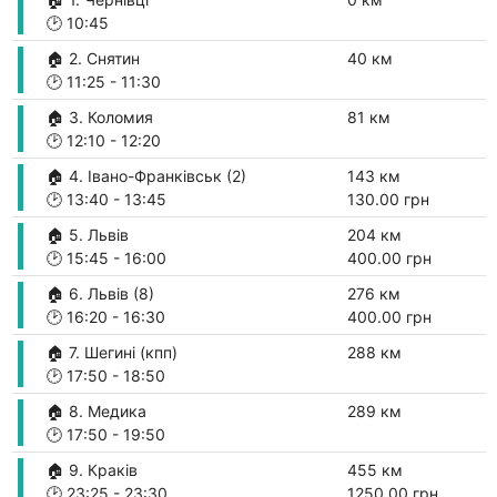
🕑
10:45
🏠 2. Снятин
40 км
🕑
11:25
-
11:30
🏠 3. Коломия
81 км
🕑
12:10
-
12:20
🏠 4. Івано-Франківськ (2)
143 км
🕑
13:40
-
13:45
130.00 грн
🏠 5. Львів
204 км
🕑
15:45
-
16:00
400.00 грн
🏠 6. Львів (8)
276 км
🕑
16:20
-
16:30
400.00 грн
🏠 7. Шегині (кпп)
288 км
🕑
17:50
-
18:50
🏠 8. Медика
289 км
🕑
17:50
-
19:50
🏠 9. Краків
455 км
🕑
23:25
-
23:30
1250.00 грн