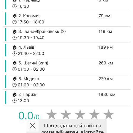
🕑
16:30
🏠 2. Коломия
79 км
🕑
17:50
-
18:00
🏠 3. Івано-Франківськ (2)
119 км
🕑
19:30
-
19:40
🏠 4. Львів
189 км
🕑
21:40
-
22:00
🏠 5. Шегині (кпп)
269 км
🕑
01:00
-
02:00
🏠 6. Медика
270 км
🕑
01:00
-
02:00
🏠 7. Париж
1830 км
🕑
13:00
★
★
★
★
★
0.0
/0
Щоб додати цей сайт на
домашній екран, відкрийте